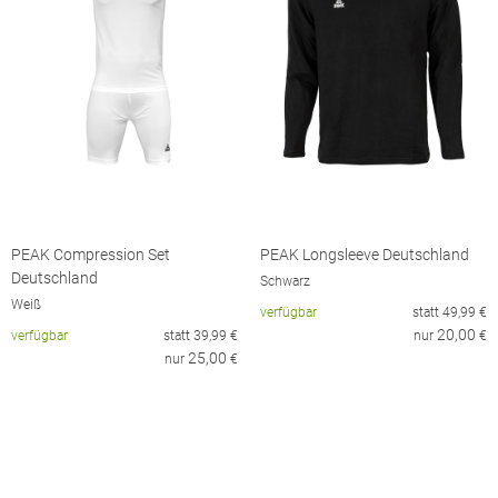
PEAK Compression Set
PEAK Longsleeve Deutschland
Deutschland
Schwarz
Weiß
verfügbar
statt
49,99
€
20,00
verfügbar
statt
39,99
€
nur
€
25,00
nur
€