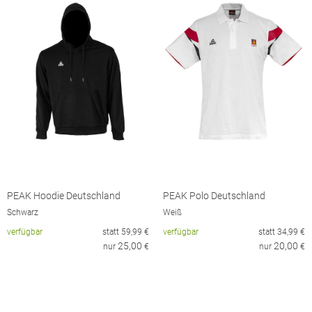
PEAK Hoodie Deutschland
PEAK Polo Deutschland
Schwarz
Weiß
verfügbar
statt
59,99
€
verfügbar
statt
34,99
€
25,00
20,00
nur
€
nur
€