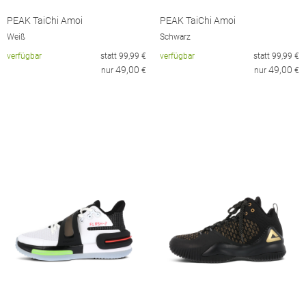
PEAK TaiChi Amoi
PEAK TaiChi Amoi
Weiß
Schwarz
verfügbar
statt
99,99
€
verfügbar
statt
99,99
€
49,00
49,00
nur
€
nur
€