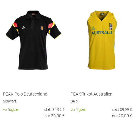
PEAK Polo Deutschland
PEAK Trikot Australien
Schwarz
Gelb
verfügbar
statt
34,99
€
verfügbar
statt
39,99
€
20,00
20,00
nur
€
nur
€