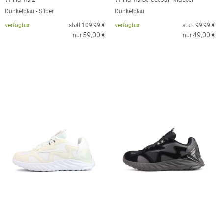
Dunkelblau - Silber
Dunkelblau
verfügbar
statt
109,99
€
verfügbar
statt
99,99
€
59,00
49,00
nur
€
nur
€