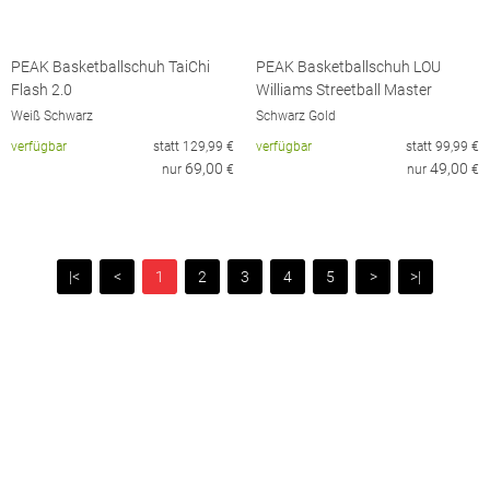
PEAK Basketballschuh TaiChi
PEAK Basketballschuh LOU
Flash 2.0
Williams Streetball Master
Weiß Schwarz
Schwarz Gold
verfügbar
statt
129,99
€
verfügbar
statt
99,99
€
69,00
49,00
nur
€
nur
€
|<
<
1
2
3
4
5
>
>|