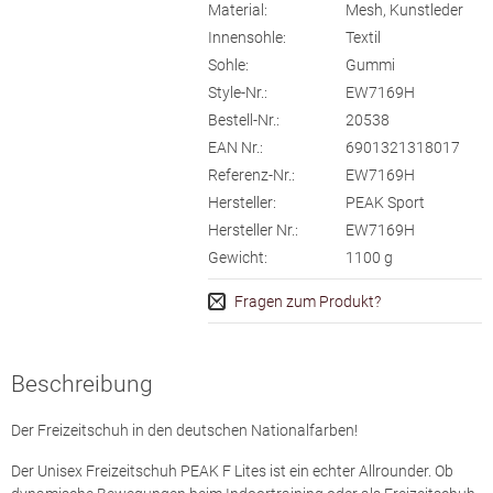
Material:
Mesh, Kunstleder
Innensohle:
Textil
Sohle:
Gummi
Style-Nr.:
EW7169H
Bestell-Nr.:
20538
EAN Nr.:
6901321318017
Referenz-Nr.:
EW7169H
Hersteller:
PEAK Sport
Hersteller Nr.:
EW7169H
Gewicht:
1100
g
Fragen zum Produkt?
Beschreibung
Der Freizeitschuh in den deutschen Nationalfarben!
Der Unisex Freizeitschuh PEAK F Lites ist ein echter Allrounder. Ob