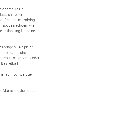
tionären TaiChi
as sich deinen
aufen und im Training
bil ab. Je nachdem wie
e Entlastung für deine
de Menge NBA-Spieler:
üster zahlreicher
etten Trikotsatz aus oder
 Basketball.
mer auf hochwertige
e Marke, die dich dabei