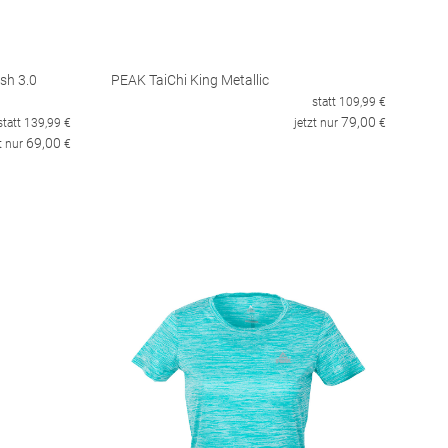
sh 3.0
PEAK TaiChi King Metallic
statt
109,99
€
79,00
statt
139,99
€
jetzt nur
€
69,00
t nur
€