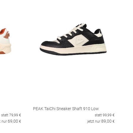
PEAK TaiChi Sneaker Shaft 910 Low
statt
79,99
€
statt
99,99
€
69,00
89,00
t nur
€
jetzt nur
€