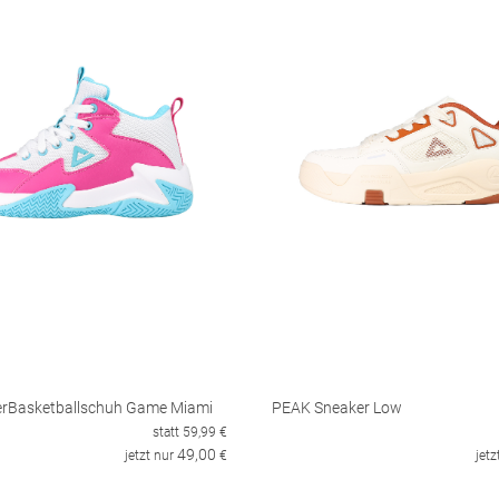
rBasketballschuh Game Miami
PEAK Sneaker Low
statt
59,99
€
49,00
jetzt nur
€
jetz