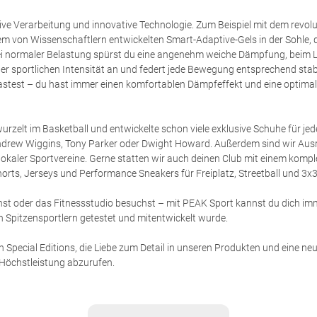
ive Verarbeitung und innovative Technologie. Zum Beispiel mit dem revolu
von Wissenschaftlern entwickelten Smart-Adaptive-Gels in der Sohle, d
 normaler Belastung spürst du eine angenehm weiche Dämpfung, beim L
ner sportlichen Intensität an und federt jede Bewegung entsprechend sta
lastest – du hast immer einen komfortablen Dämpfeffekt und eine optimal
urzelt im Basketball und entwickelte schon viele exklusive Schuhe für je
ndrew Wiggins, Tony Parker oder Dwight Howard. Außerdem sind wir Ausr
lokaler Sportvereine. Gerne statten wir auch deinen Club mit einem kompl
 Shorts, Jerseys und Performance Sneakers für Freiplatz, Streetball und 3x3
st oder das Fitnessstudio besuchst – mit PEAK Sport kannst du dich im
on Spitzensportlern getestet und mitentwickelt wurde.
 Special Editions, die Liebe zum Detail in unseren Produkten und eine neu
 Höchstleistung abzurufen.