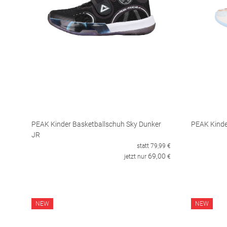
PEAK Kinder Basketballschuh Sky Dunker
PEAK Kinder
JR
statt
79,99
€
69,00
jetzt nur
€
NEW
NEW