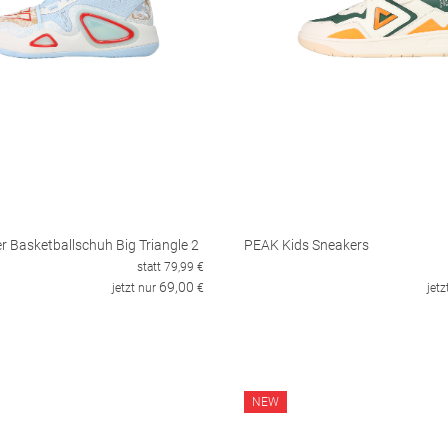
 Basketballschuh Big Triangle 2
PEAK Kids Sneakers
statt
79,99
€
69,00
jetzt nur
€
jetz
NEW