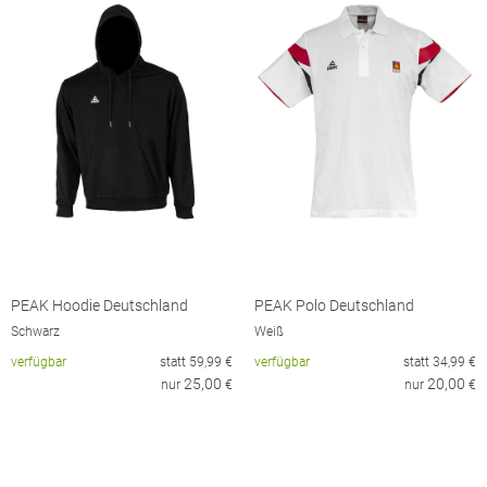
PEAK Hoodie Deutschland
PEAK Polo Deutschland
Schwarz
Weiß
verfügbar
statt
59,99
€
verfügbar
statt
34,99
€
25,00
20,00
nur
€
nur
€