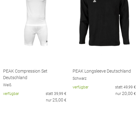
PEAK Compression Set
PEAK Longsleeve Deutschland
Deutschland
Schwarz
Weiß
verfügbar
statt
49,99
€
20,00
verfügbar
statt
39,99
€
nur
€
25,00
nur
€