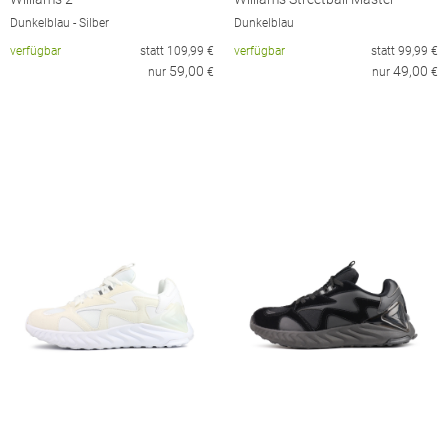
Dunkelblau - Silber
Dunkelblau
verfügbar
statt
109,99
€
verfügbar
statt
99,99
€
59,00
49,00
nur
€
nur
€