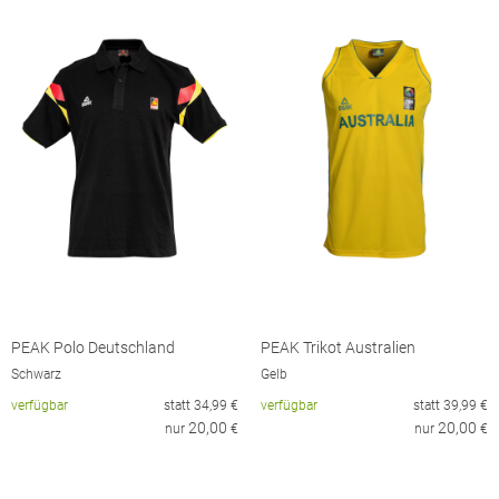
PEAK Polo Deutschland
PEAK Trikot Australien
Schwarz
Gelb
verfügbar
statt
34,99
€
verfügbar
statt
39,99
€
20,00
20,00
nur
€
nur
€