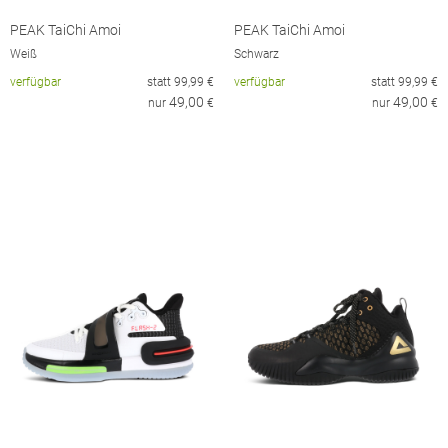
PEAK TaiChi Amoi
PEAK TaiChi Amoi
Weiß
Schwarz
verfügbar
statt
99,99
€
verfügbar
statt
99,99
€
49,00
49,00
nur
€
nur
€