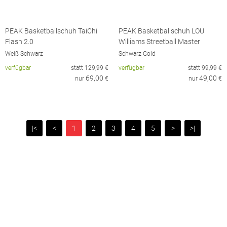
PEAK Basketballschuh TaiChi
PEAK Basketballschuh LOU
Flash 2.0
Williams Streetball Master
Weiß Schwarz
Schwarz Gold
verfügbar
statt
129,99
€
verfügbar
statt
99,99
€
69,00
49,00
nur
€
nur
€
|<
<
1
2
3
4
5
>
>|