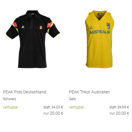
PEAK Polo Deutschland
PEAK Trikot Australien
Schwarz
Gelb
verfügbar
statt
34,00
€
verfügbar
statt
39,99
€
20,00
20,00
nur
€
nur
€