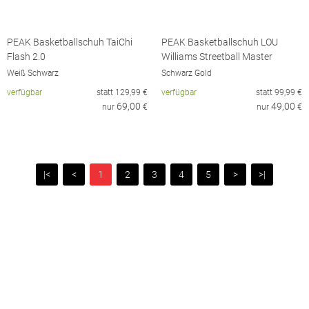
PEAK Basketballschuh TaiChi
PEAK Basketballschuh LOU
Flash 2.0
Williams Streetball Master
Weiß Schwarz
Schwarz Gold
verfügbar
statt
129,99
€
verfügbar
statt
99,99
€
69,00
49,00
nur
€
nur
€
|<
<
1
2
3
4
5
>
>|