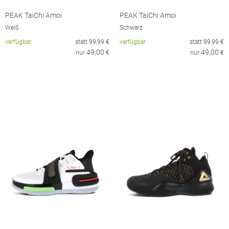
PEAK TaiChi Amoi
PEAK TaiChi Amoi
Weiß
Schwarz
verfügbar
statt
99,99
€
verfügbar
statt
99,99
€
49,00
49,00
nur
€
nur
€