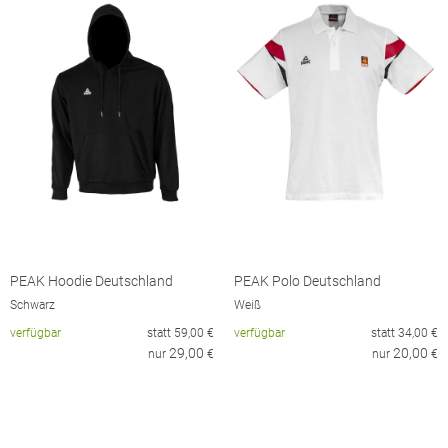
PEAK Hoodie Deutschland
PEAK Polo Deutschland
Schwarz
Weiß
verfügbar
statt
59,00
€
verfügbar
statt
34,00
€
29,00
20,00
nur
€
nur
€