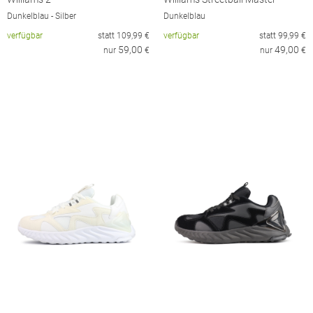
Dunkelblau - Silber
Dunkelblau
verfügbar
statt
109,99
€
verfügbar
statt
99,99
€
59,00
49,00
nur
€
nur
€