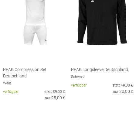
PEAK Compression Set
PEAK Longsleeve Deutschland
Deutschland
Schwarz
Weiß
verfügbar
statt
49,00
€
20,00
verfügbar
statt
39,00
€
nur
€
25,00
nur
€