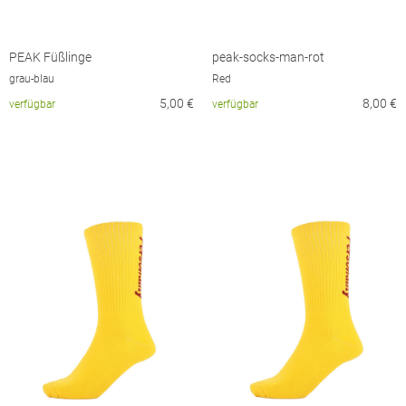
PEAK Füßlinge
peak-socks-man-rot
grau-blau
Red
5,00
€
8,00
€
verfügbar
verfügbar