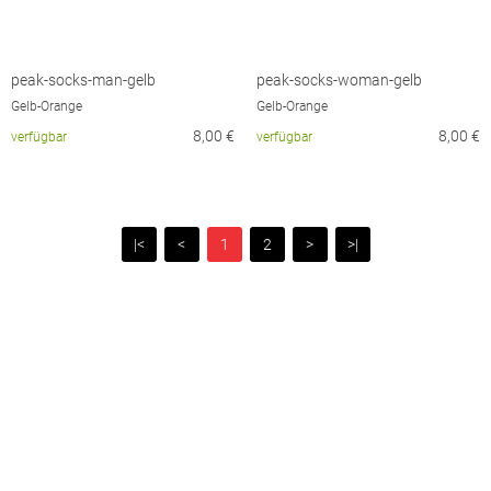
peak-socks-man-gelb
peak-socks-woman-gelb
Gelb-Orange
Gelb-Orange
8,00
€
8,00
€
verfügbar
verfügbar
|<
<
1
2
>
>|