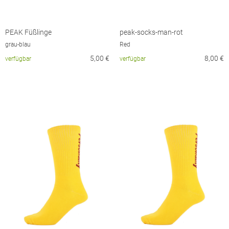
PEAK Füßlinge
peak-socks-man-rot
grau-blau
Red
5,00
€
8,00
€
verfügbar
verfügbar