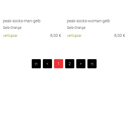
peak-socks-man-gelb
peak-socks-woman-gelb
Gelb-Orange
Gelb-Orange
8,00
€
8,00
€
verfügbar
verfügbar
|<
<
1
2
>
>|