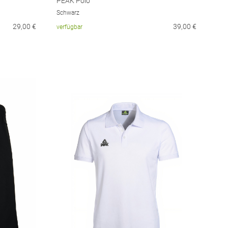
PEAK Polo
Schwarz
29,00
€
39,00
€
verfügbar