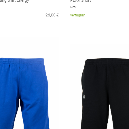
ing Shirt Energy
PEAK Short
Grau
26,00
€
verfügbar