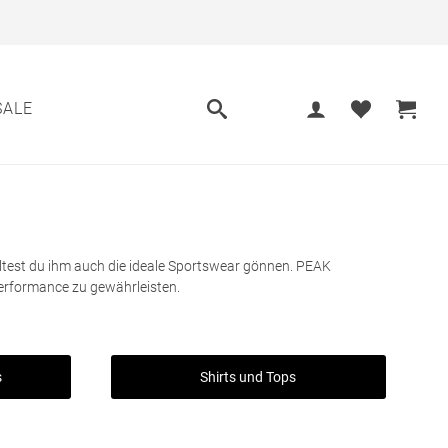
SALE
lltest du ihm auch die ideale Sportswear gönnen. PEAK
Performance zu gewährleisten.
s
Shirts und Tops