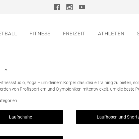
ETBALL
FITNESS
FREIZEIT
ATHLETEN
Fitnessstudio, Yoga – um deinem Körper das ideale Training zu bieten, so
rden von Profisportlern und Olympioniken mitentwickelt, um die beste 
ategorien
Laufschuhe
Laufhosen und Short