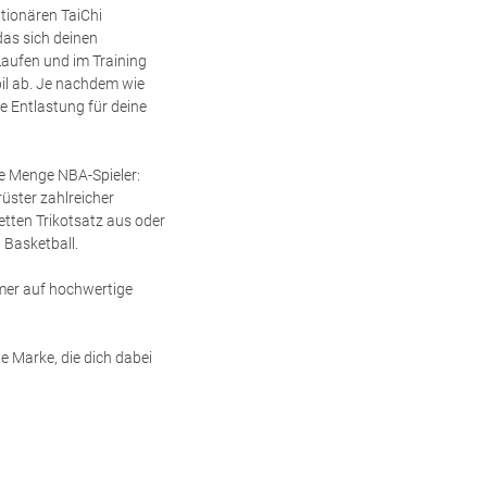
tionären TaiChi
as sich deinen
aufen und im Training
bil ab. Je nachdem wie
e Entlastung für deine
de Menge NBA-Spieler:
üster zahlreicher
etten Trikotsatz aus oder
 Basketball.
mer auf hochwertige
e Marke, die dich dabei