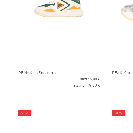
PEAK Kids Sneakers
PEAK Kinde
statt
59,99
€
49,00
jetzt nur
€
NEW
NEW