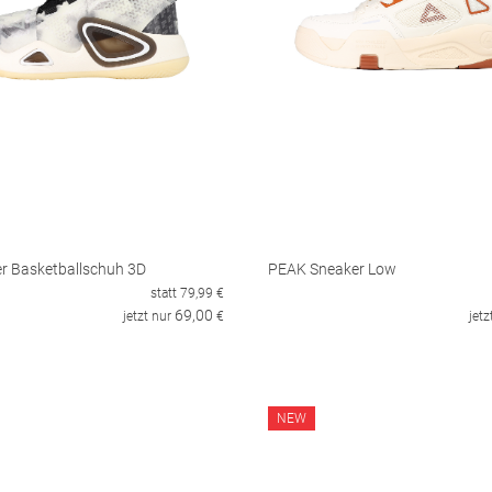
r Basketballschuh 3D
PEAK Sneaker Low
statt
79,99
€
69,00
jetzt nur
€
jetz
NEW