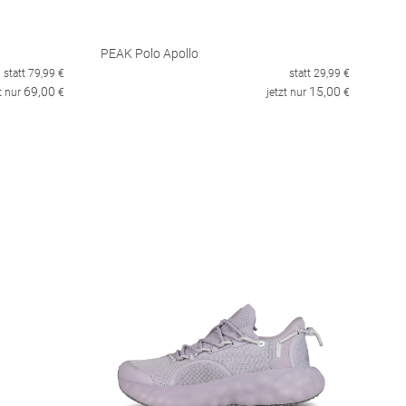
PEAK Polo Apollo
statt
79,99
€
statt
29,99
€
69,00
15,00
t nur
€
jetzt nur
€