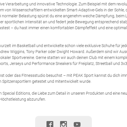
ive Verarbeitung und innovative Technologie. Zum Beispiel mit dem revolu
von Wissenschaftlern entwickelten Smart-Adaptive-Gels in der Sohle, d
 normaler Belastung spürst du eine angenehm weiche Dämpfung, beim L
ner sportlichen Intensität an und federt jede Bewegung entsprechend sta
lastest – du hast immer einen komfortablen Dämpfeffekt und eine optimal
urzelt im Basketball und entwickelte schon viele exklusive Schuhe für je
ndrew Wiggins, Tony Parker oder Dwight Howard. Außerdem sind wir Ausr
lokaler Sportvereine. Gerne statten wir auch deinen Club mit einem kompl
 Shorts, Jerseys und Performance Sneakers für Freiplatz, Streetball und 3x3
st oder das Fitnessstudio besuchst – mit PEAK Sport kannst du dich im
on Spitzensportlern getestet und mitentwickelt wurde.
 Special Editions, die Liebe zum Detail in unseren Produkten und eine neu
 Höchstleistung abzurufen.