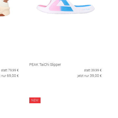
PEAK TaiChi Slipper
statt
79,99
€
statt
39,99
€
69,00
39,00
t nur
€
jetzt nur
€
NEW