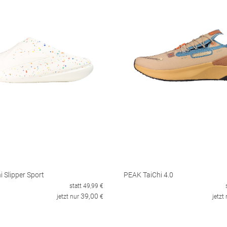
 Slipper Sport
PEAK TaiChi 4.0
statt
49,99
€
39,00
jetzt nur
€
jetzt