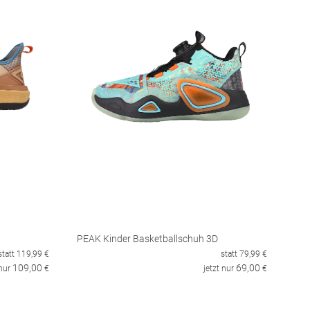
PEAK Kinder Basketballschuh 3D
statt
119,99
€
statt
79,99
€
109,00
69,00
 nur
€
jetzt nur
€