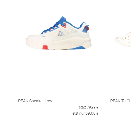
PEAK Sneaker Low
PEAK TaiChi
statt
79,99
€
69,00
jetzt nur
€