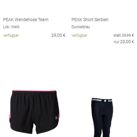
PEAK Wendehose Team
PEAK Short Serbien
Lila - Weiß
Dunkelblau
29,00
€
verfügbar
verfügbar
statt
39,99
€
20,00
nur
€