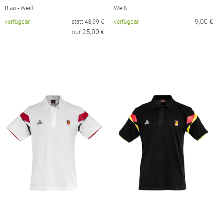
Blau - Weiß
Weiß
9,00
€
verfügbar
statt
48,99
€
verfügbar
25,00
nur
€