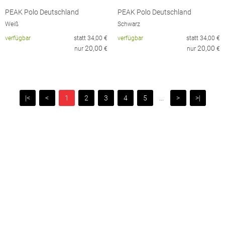
PEAK Polo Deutschland
PEAK Polo Deutschland
Weiß
Schwarz
verfügbar
statt
34,00
€
verfügbar
statt
34,00
€
20,00
20,00
nur
€
nur
€
|<
<
1
2
3
4
5
...
>
>|