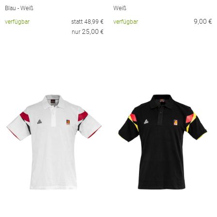
Blau - Weiß
Weiß
9,00
€
verfügbar
statt
48,99
€
verfügbar
25,00
nur
€