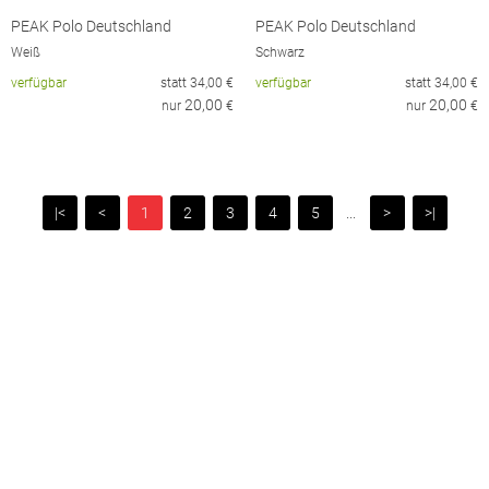
PEAK Polo Deutschland
PEAK Polo Deutschland
Weiß
Schwarz
verfügbar
statt
34,00
€
verfügbar
statt
34,00
€
20,00
20,00
nur
€
nur
€
|<
<
1
2
3
4
5
...
>
>|