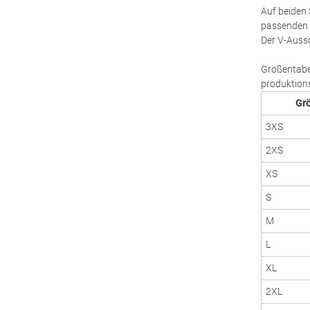
Auf beiden 
passenden 
Der V-Aussc
Größentabel
produktions
Gr
3XS
2XS
XS
S
M
L
XL
2XL