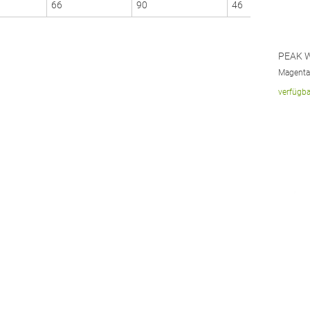
66
90
46
PEAK W
Magenta
verfügba