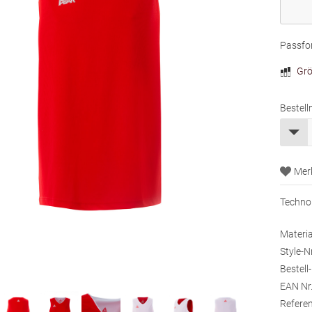
Passfo
Grö
Bestell
Technol
Materia
Style-Nr
Bestell-
EAN Nr.
Referen