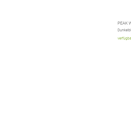
PEAK W
Dunkelbl
verfügba