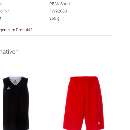
er:
PEAK Sport
er Nr.:
FW92083
t:
260
g
gen zum Produkt?
nativen