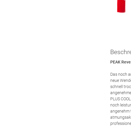
Beschr
PEAK Rever
Das noch a
neue Wende
schnell tro
angenehmes
PLUS COOL T
noch leistu
angenehm tr
atmungsakti
professione