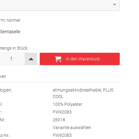
rm: normal
ßentabelle
menge in Stück
ogien:
atmungsaktiv|breathable, PLUS
COOL
l:
100% Polyester
.:
FW92083
Nr.:
26018
:
Variante auswählen
z-Nr.:
FW92083