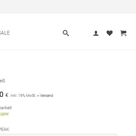
SALE
eiß
0
€
inkl. 19% MwSt.
+
Versand
arkeit
fügbar
PEAK