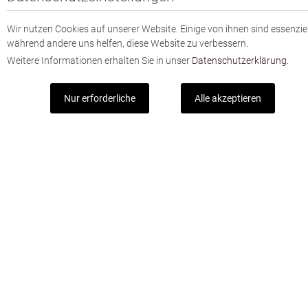
Wir nutzen Cookies auf unserer Website. Einige von ihnen sind essenziel
während andere uns helfen, diese Website zu verbessern.
Weitere Informationen erhalten Sie in unser
Datenschutzerklärung.
Nur erforderliche
Alle akzeptieren
Mit unserem Newsletter sind Sie immer gut
informiert.
Mit dem Registrieren zum Newsletter stimmen Sie unserer
Datenschutzerklärung zu.
Jetzt abonnieren