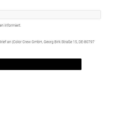
en informiert.
 Brief an (Color Crew GmbH, Georg Birk Straße 15, DE-80797