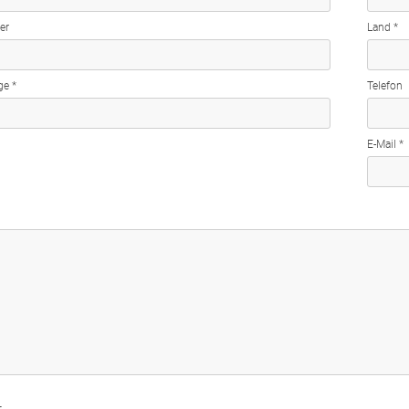
er
Land *
e *
Telefon
E-Mail *