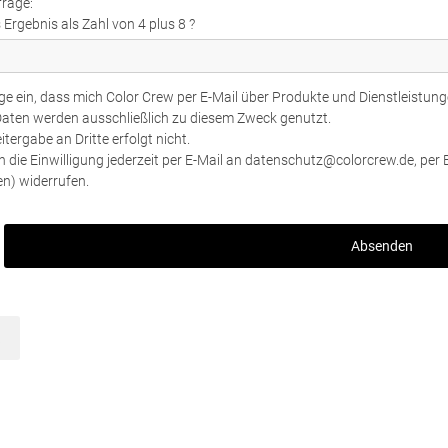
frage:
 Ergebnis als Zahl von 4 plus 8 ?
lige ein, dass mich Color Crew per E-Mail über Produkte und Dienstleistung
aten werden ausschließlich zu diesem Zweck genutzt.
itergabe an Dritte erfolgt nicht.
n die Einwilligung jederzeit per E-Mail an datenschutz@colorcrew.de, per
n) widerrufen.