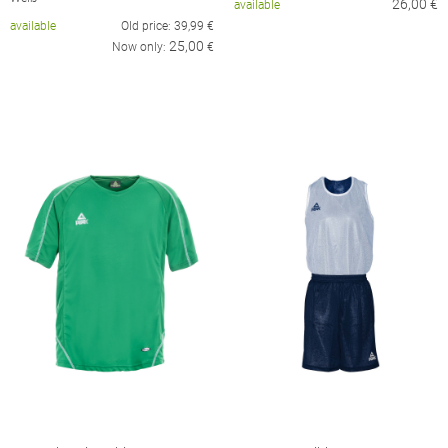
26,00
€
available
available
Old price:
39,99
€
25,00
Now only:
€