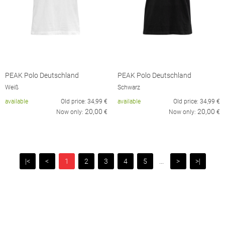
PEAK Polo Deutschland
PEAK Polo Deutschland
Weiß
Schwarz
available
Old price:
34,99
€
available
Old price:
34,99
€
20,00
20,00
Now only:
€
Now only:
€
|<
<
1
2
3
4
5
...
>
>|