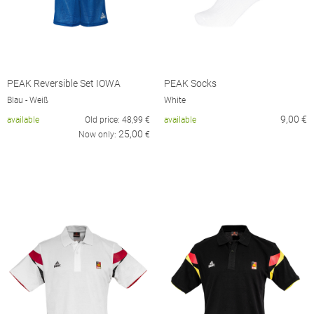
PEAK Reversible Set IOWA
PEAK Socks
Blau - Weiß
White
9,00
€
available
Old price:
48,99
€
available
25,00
Now only:
€