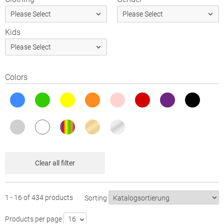
Kids
Colors
Blau
Grün
Gelb
Orange
Rosa
Rot
Lila
Schwarz
Grau
Weiß
Bunt
Gold
Silber
Clear all filter
1 - 16 of 434 products
Sorting
Products per page
16