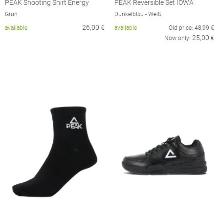
PEAK Shooting Shirt Energy
PEAK Reversible Set IOWA
Grün
Dunkelblau - Weiß
26,00
€
available
available
Old price:
48,99
€
25,00
Now only:
€