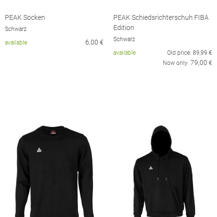
PEAK Socken
PEAK Schiedsrichterschuh FIBA
Edition
Schwarz
Schwarz
6,00
€
available
available
Old price:
89,99
€
79,00
Now only:
€