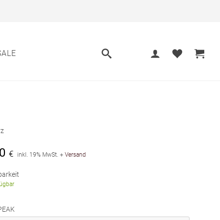
SALE
z
0
€
inkl. 19% MwSt.
+
Versand
arkeit
fügbar
PEAK