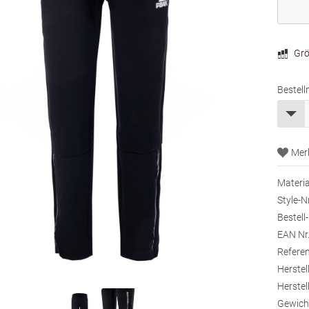
Grö
Bestell
Materia
Style-Nr
Bestell-
EAN Nr.
Referen
Herstell
Herstell
Gewich