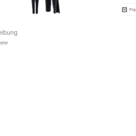
Fra
eibung
ester