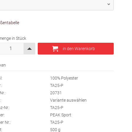
ßentabelle
menge in Stück
l:
100% Polyester
.:
TA25-P
Nr.:
20731
:
Variante auswählen
z-Nr.:
TA25-P
er:
PEAK Sport
er Nr.:
TA25-P
t:
500
g