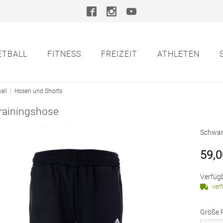
ETBALL
FITNESS
FREIZEIT
ATHLETEN
all
|
Hosen und Shorts
rainingshose
Schwar
59,0
Verfügb
ver
Größe 