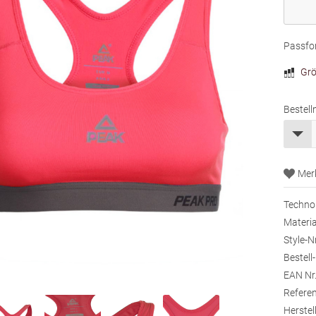
Passfor
Grö
Bestell
Technol
Materia
Style-Nr
Bestell-
EAN Nr.
Referen
Herstell