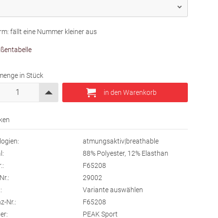
m: fällt eine Nummer kleiner aus
ßentabelle
menge in Stück
ogien:
atmungsaktiv|breathable
l:
88% Polyester, 12% Elasthan
.:
F65208
Nr.:
29002
:
Variante auswählen
z-Nr.:
F65208
er:
PEAK Sport