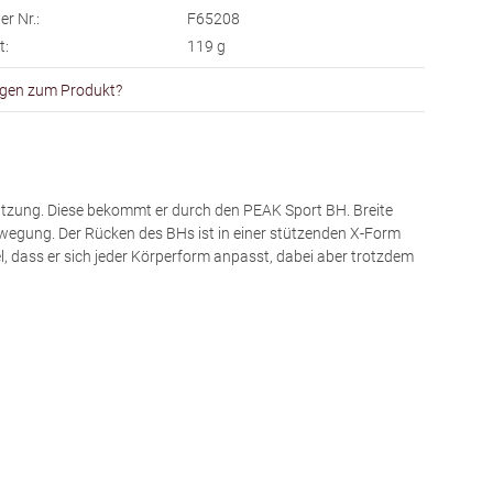
er Nr.:
F65208
t:
119
g
gen zum Produkt?
tützung. Diese bekommt er durch den PEAK Sport BH. Breite
wegung. Der Rücken des BHs ist in einer stützenden X-Form
l, dass er sich jeder Körperform anpasst, dabei aber trotzdem