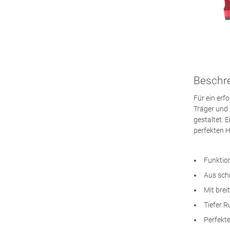
Beschr
Für ein erf
Träger und 
gestaltet. 
perfekten Ha
Funktio
Aus schn
Mit bre
Tiefer 
Perfekte