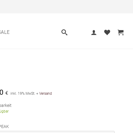
SALE
0
€
inkl. 19% MwSt.
+
Versand
arkeit
fügbar
PEAK