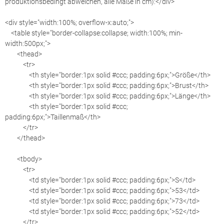
produktionsbedingt abweichen, alle Maße in cm):</div>
<div style="width:100%; overflow-x:auto;">
<table style="border-collapse:collapse; width:100%; min-
width:500px;">
<thead>
<tr>
<th style="border:1px solid #ccc; padding:6px;">Größe</th>
<th style="border:1px solid #ccc; padding:6px;">Brust</th>
<th style="border:1px solid #ccc; padding:6px;">Länge</th>
<th style="border:1px solid #ccc;
padding:6px;">Taillenmaß</th>
</tr>
</thead>
<tbody>
<tr>
<td style="border:1px solid #ccc; padding:6px;">S</td>
<td style="border:1px solid #ccc; padding:6px;">53</td>
<td style="border:1px solid #ccc; padding:6px;">73</td>
<td style="border:1px solid #ccc; padding:6px;">52</td>
</tr>