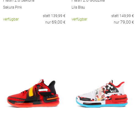
Flash 2.0 Sakura
Flash 2.0 Godzilla
Sakura Pink
Lila Blau
statt
139,99
€
statt
149,99
€
verfügbar
verfügbar
69,00
79,00
nur
€
nur
€