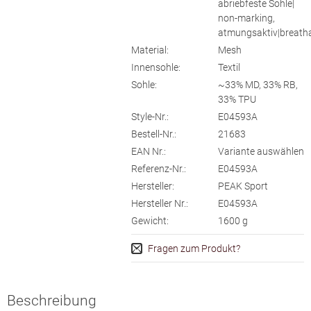
abriebfeste Sohle|
non-marking,
atmungsaktiv|breath
Material:
Mesh
Innensohle:
Textil
Sohle:
~33% MD, 33% RB,
33% TPU
Style-Nr.:
E04593A
Bestell-Nr.:
21683
EAN Nr.:
Variante auswählen
Referenz-Nr.:
E04593A
Hersteller:
PEAK Sport
Hersteller Nr.:
E04593A
Gewicht:
1600
g
Fragen zum Produkt?
Beschreibung