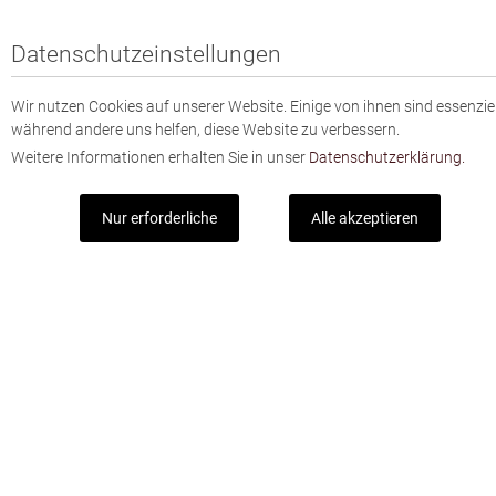
Datenschutzeinstellungen
Wir nutzen Cookies auf unserer Website. Einige von ihnen sind essenziel
während andere uns helfen, diese Website zu verbessern.
Weitere Informationen erhalten Sie in unser
Datenschutzerklärung.
Nur erforderliche
Alle akzeptieren
Mit unserem Newsletter sind Sie immer gut
informiert.
Mit dem Registrieren zum Newsletter stimmen Sie unserer
Datenschutzerklärung zu.
Jetzt abonnieren