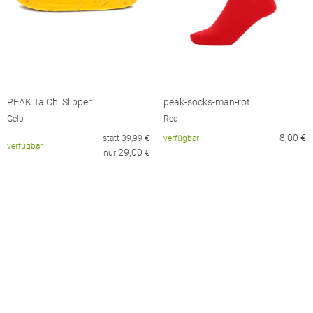
PEAK TaiChi Slipper
peak-socks-man-rot
Gelb
Red
8,00
€
statt
39,99
€
verfügbar
verfügbar
29,00
nur
€