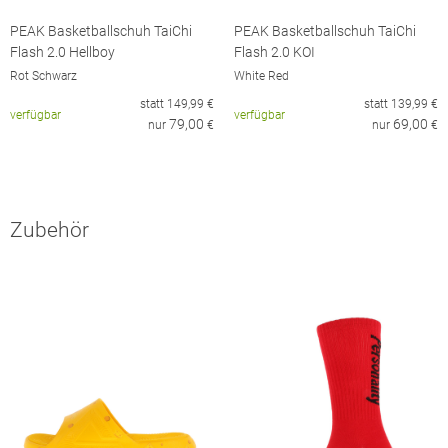
PEAK Basketballschuh TaiChi
PEAK Basketballschuh TaiChi
Flash 2.0 Hellboy
Flash 2.0 KOI
Rot Schwarz
White Red
statt
149,99
€
statt
139,99
€
verfügbar
verfügbar
79,00
69,00
nur
€
nur
€
Zubehör