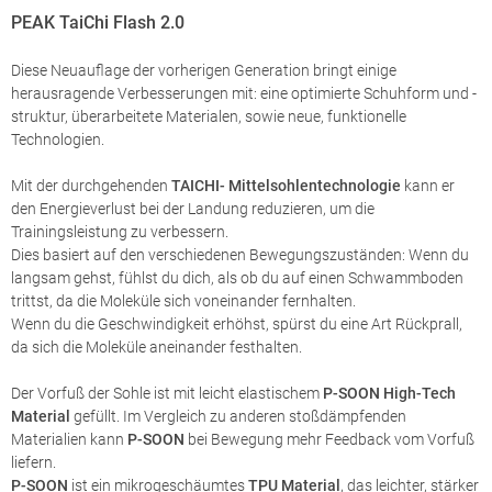
PEAK TaiChi Flash 2.0
Diese Neuauflage der vorherigen Generation bringt einige
herausragende Verbesserungen mit: eine optimierte Schuhform und -
struktur, überarbeitete Materialen, sowie neue, funktionelle
Technologien.
Mit der durchgehenden
TAICHI- Mittelsohlentechnologie
kann er
den Energieverlust bei der Landung reduzieren, um die
Trainingsleistung zu verbessern.
Dies basiert auf den verschiedenen Bewegungszuständen: Wenn du
langsam gehst, fühlst du dich, als ob du auf einen Schwammboden
trittst, da die Moleküle sich voneinander fernhalten.
Wenn du die Geschwindigkeit erhöhst, spürst du eine Art Rückprall,
da sich die Moleküle aneinander festhalten.
Der Vorfuß der Sohle ist mit leicht elastischem
P-SOON High-Tech
Material
gefüllt. Im Vergleich zu anderen stoßdämpfenden
Materialien kann
P-SOON
bei Bewegung mehr Feedback vom Vorfuß
liefern.
P-SOON
ist ein mikrogeschäumtes
TPU Material
, das leichter, stärker