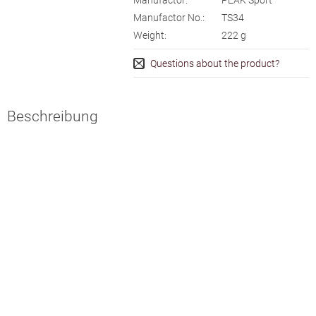
Manufactor:
PEAK Sport
Manufactor No.:
TS34
Weight:
222
g
Questions about the product?
Beschreibung