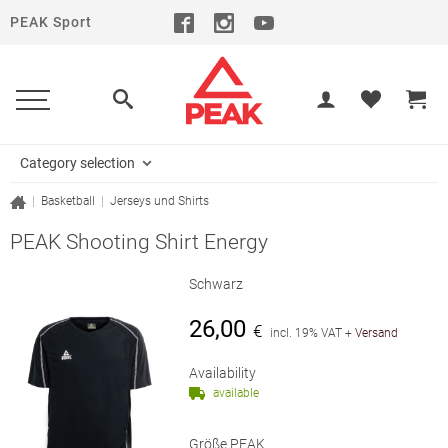
PEAK Sport
Category selection
|
Basketball
|
Jerseys und Shirts
PEAK Shooting Shirt Energy
Schwarz
26,00
€
incl. 19% VAT
+
Versand
Availability
available
Größe PEAK