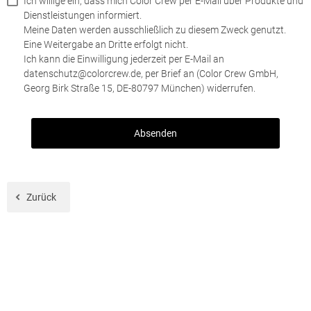
Ich willige ein, dass mich Color Crew per E-Mail über Produkte und
Dienstleistungen informiert.
Meine Daten werden ausschließlich zu diesem Zweck genutzt.
Eine Weitergabe an Dritte erfolgt nicht.
Ich kann die Einwilligung jederzeit per E-Mail an
datenschutz@colorcrew.de, per Brief an (Color Crew GmbH,
Georg Birk Straße 15, DE-80797 München) widerrufen.
Zurück