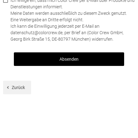
Ich willige ein, dass mich Color Crew per E-Mail über Produkte und
Dienstleistungen informiert.
Meine Daten werden ausschließlich zu diesem Zweck genutzt.
Eine Weitergabe an Dritte erfolgt nicht.
Ich kann die Einwilligung jederzeit per E-Mail an
datenschutz@colorcrew.de, per Brief an (Color Crew GmbH,
Georg Birk Straße 15, DE-80797 München) widerrufen.
Zurück