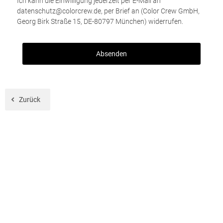
Ich kann die Einwilligung jederzeit per E-Mail an
datenschutz@colorcrew.de, per Brief an (Color Crew GmbH,
Georg Birk Straße 15, DE-80797 München) widerrufen.
Zurück