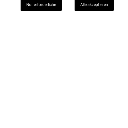
Nur erforderliche
Alle akzeptieren
Mit unserem Newsletter sind Sie immer gut
informiert.
Mit dem Registrieren zum Newsletter stimmen Sie unserer
Datenschutzerklärung zu.
Jetzt abonnieren
Kontakt
PEAK Sport Germany
powered by
Color Crew GmbH