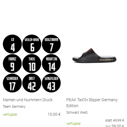
Namen und Nummern Druck
PEAK TaiChi Slipper Germany
Edition
Team Germany
Schwarz Weiß
10,00
€
verfügbar
statt
49,99
€
verfügbar
39,00
nur
€