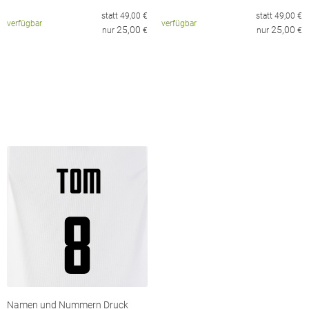
statt
49,00
€
statt
49,00
€
verfügbar
verfügbar
25,00
25,00
nur
€
nur
€
Namen und Nummern Druck