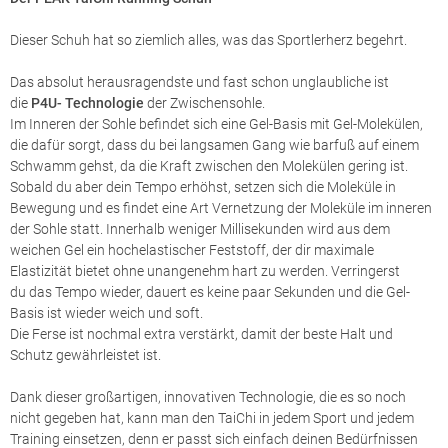
Dieser Schuh hat so ziemlich alles, was das Sportlerherz begehrt.
Das absolut herausragendste und fast schon unglaubliche ist
die
P4U- Technologie
der Zwischensohle.
Im Inneren der Sohle befindet sich eine Gel-Basis mit Gel-Molekülen,
die dafür sorgt, dass du bei langsamen Gang wie barfuß auf einem
Schwamm gehst, da die Kraft zwischen den Molekülen gering ist.
Sobald du aber dein Tempo erhöhst, setzen sich die Moleküle in
Bewegung und es findet eine Art Vernetzung der Moleküle im inneren
der Sohle statt. Innerhalb weniger Millisekunden wird aus dem
weichen Gel ein hochelastischer Feststoff, der dir maximale
Elastizität bietet ohne unangenehm hart zu werden. Verringerst
du das Tempo wieder, dauert es keine paar Sekunden und die Gel-
Basis ist wieder weich und soft.
Die Ferse ist nochmal extra verstärkt, damit der beste Halt und
Schutz gewährleistet ist.
Dank dieser großartigen, innovativen Technologie, die es so noch
nicht gegeben hat, kann man den TaiChi in jedem Sport und jedem
Training einsetzen, denn er passt sich einfach deinen Bedürfnissen