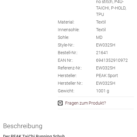
no stitch, P4U-
TAICHI, P-HOLD,
TPU
Material:
Textil
Innensohle:
Textil
Sohle:
MD
Style-Nr.:
EW0325H
Bestell-Nr.:
21641
EAN Nr.:
6941352910972
Referenz-Nr.:
EW0325H
Hersteller:
PEAK Sport
Hersteller Nr.:
EW0325H
Gewicht:
1001
g
Fragen zum Produkt?
Beschreibung
Der PEAK TaiChi Running Schuh