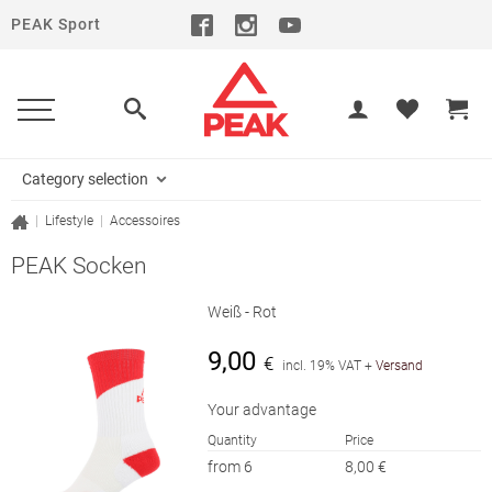
PEAK Sport
Category selection
|
Lifestyle
|
Accessoires
PEAK Socken
Weiß - Rot
9,00
€
incl. 19% VAT
+
Versand
Your advantage
Quantity
Price
from 6
8,00 €